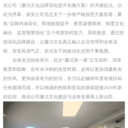
实公司《廉洁文化品牌深化提升实施方案》的关键起点。以
此为序幕，保安公司党总支下一步将严格按照方案部署，聚
焦“品牌内涵深化、阵地效能提升、教育渗透精准、制度文化
融合、监督预警强化”五个维度协同发力、系统推进。通过持
续深化品牌建设，让廉洁文化真正融入企业管理和业务流
程，营造风清气正、担当实干的政治生态和干事氛围。
全体党员纷纷表示，此次“廉洁第一课”正当其时，深受
教育和鼓舞。在年末冲刺的攻坚时期，必将以更加清廉务实
的作风、更加奋发有为的担当，全力以赴确保年度各项目标
任务圆满完成，并以饱满的热情和坚实的基础迎接2026年新
的征程，推动公司廉洁文化建设与业务发展再上新台阶。